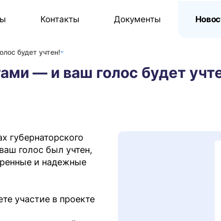
сы
Контакты
Документы
Новос
олос будет учтен!
ами — и ваш голос будет учт
ах губернаторского
аш голос был учтен,
еренные и надежные
аете участие в проекте